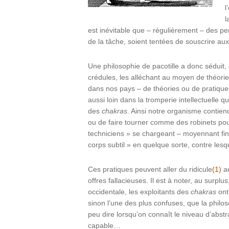
l
l
est inévitable que – régulièrement – des p
de la tâche, soient tentées de souscrire au
Une philosophie de pacotille a donc séduit, 
crédules, les alléchant au moyen de théorie
dans nos pays – de théories ou de pratique
aussi loin dans la tromperie intellectuelle 
des
chakras
. Ainsi notre organisme contiendr
ou de faire tourner comme des robinets pour 
techniciens » se chargeant – moyennant fin
corps subtil » en quelque sorte, contre lesq
Ces pratiques peuvent aller du ridicule
(1)
au
offres fallacieuses. Il est à noter, au surpl
occidentale, les exploitants des
chakras
ont
sinon l’une des plus confuses, que la philos
peu dire lorsqu’on connaît le niveau d’abstr
capable…