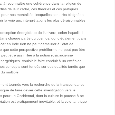
l à reconnaître une cohérence dans la religion de
orties de leur cadre, ces théories et ces pratiques
our nos mentalités, lesquelles sont très éloignées
ir la voie aux interprétations les plus déraisonnables.
conception énergétique de l’univers, selon laquelle il
e dans chaque partie du cosmos, donc également dans
 car en Inde rien ne peut demeurer à l’état de
ître que cette perspective protéiforme ne peut pas être
 peut être assimilée à la notion rosicrucienne
énergétiques. Vouloir le faire conduit à un excès de
 nos concepts sont fondés sur des dualités tandis que
 du multiple.
ment tournés vers la recherche de la transcendance,
sque de faire dévier cette investigation vers le
is pour un Occidental, dont la culture le pousse à ne
iation est pratiquement inévitable, et la voie tantrique