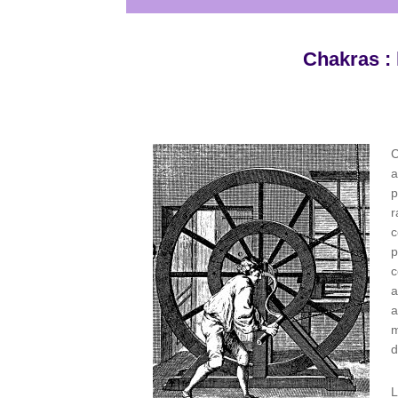
Chakras : 
C
a
p
r
c
p
c
a
a
m
d
L