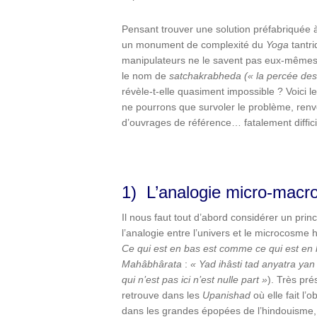
Pensant trouver une solution préfabriquée à
un monument de complexité du
Yoga
tantri
manipulateurs ne le savent pas eux-mêmes. 
le nom de
satchakrabheda (« la percée des
révèle-t-elle quasiment impossible ? Voici 
ne pourrons que survoler le problème, renvoy
d’ouvrages de référence… fatalement difficil
1) L’analogie micro-mac
Il nous faut tout d’abord considérer un prin
l’analogie entre l’univers et le microcosm
Ce qui est en bas est comme ce qui est en
Mahâbhârata
:
« Yad
ihâsti
tad
anyatra
yan
qui
n’est
pas
ici
n’est
nulle
part
»
). Très pr
retrouve dans les
Upanishad
où elle fait l
dans les grandes épopées de l’hindouisme