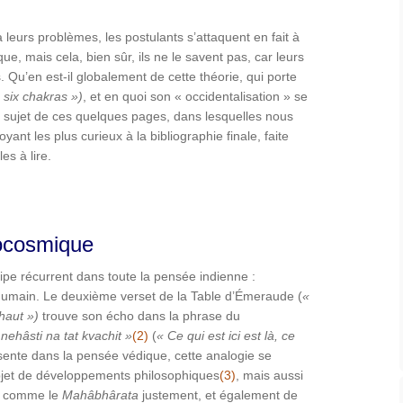
 leurs problèmes, les postulants s’attaquent en fait à
que, mais cela, bien sûr, ils ne le savent pas, car leurs
Qu’en est-il globalement de cette théorie, qui porte
 six chakras »)
, et en quoi son « occidentalisation » se
le sujet de ces quelques pages, dans lesquelles nous
ant les plus curieux à la bibliographie finale, faite
es à lire.
rocosmique
cipe récurrent dans toute la pensée indienne :
e humain. Le deuxième verset de la Table d’Émeraude (
«
 haut »)
trouve son écho dans la phrase du
nehâsti
na
tat
kvachit
»
(2)
(
«
Ce
qui
est
ici
est
là,
ce
ésente dans la pensée védique, cette analogie se
’objet de développements philosophiques
(3)
, mais aussi
, comme le
Mahâbhârata
justement, et également de