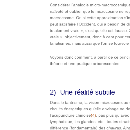
Considérer l’analogie micro-macrocosmique
naïveté et oublier que le microcosme ne rep
macrocosme. Or, si cette approximation s’in
peut satisfaire l’Occident, qui a besoin de d
totalement vraie », c’est qu’elle est fausse.
vraie », objectivement, donc à cent pour cen
fanatismes, mais aussi que l’on se fourvoie 
Voyons donc comment, à partir de ce princi
théorie et une pratique arborescentes.
2) Une réalité subtile
Dans le tantrisme, la vision microcosmique d
circuits énergétiques qu’elle envisage ne d
l’acupuncture chinoise
(4)
, pas plus qu’ave
lymphatique, les glandes, etc., toutes struc
différence (fondamentale) des
chakras
. Ain