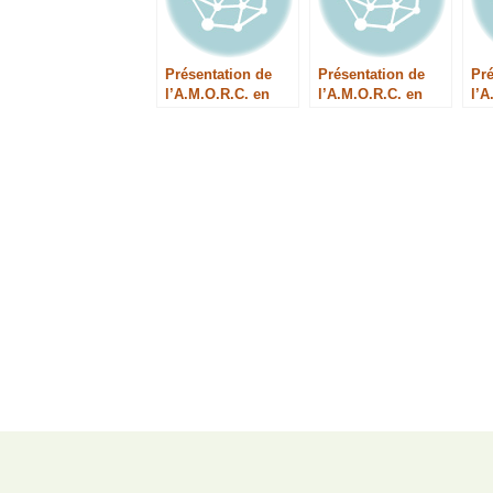
Présentation de
Présentation de
Pré
l’A.M.O.R.C. en
l’A.M.O.R.C. en
l’A
Allemand
danois
Née