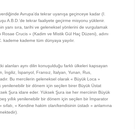
elverdiğinde Avrupa’da tekrar uyanışa geçinceye kadar (I.
uşu A.B.D.’de tekrar faaliyete geçirme misyonu yüklenir.
 yanı sıra, tarihi ve geleneksel yönlerini de vurgulamak
 Rosae Crucis » (Kadim ve Mistik Gül Haç Düzeni), adını
.C. kademe kademe tüm dünyaya yayılır.
alanları aynı dilin konuşulduğu farklı ülkeleri kapsayan
 İngiliz, İspanyol, Fransız, İtalyan, Yunan, Rus,
ktadır. Bu mercilerin geleneksel olarak « Büyük Loca »
k yenilenebilir bir dönem için seçilen birer Büyük Üstat
üksek Şura idare eder. Yüksek Şura ise her merciinin Büyük
eş yıllık yenilenebilir bir dönem için seçilen bir İmparator
r » sıfatı, « Kendine hakim olan/kendisinin üstadı » anlamına
mektedir).