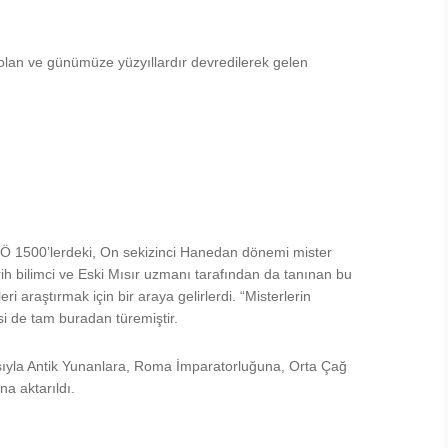
 olan ve günümüze yüzyıllardır devredilerek gelen
MÖ 1500’lerdeki, On sekizinci Hanedan dönemi mister
h bilimci ve Eski Mısır uzmanı tarafından da tanınan bu
leri araştırmak için bir araya gelirlerdi. “Misterlerin
si de tam buradan türemiştir.
asıyla Antik Yunanlara, Roma İmparatorluğuna, Orta Çağ
na aktarıldı.