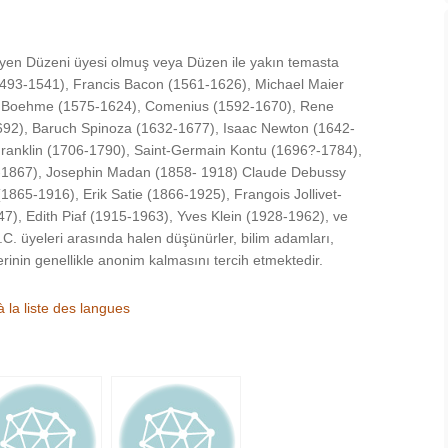
üsyen Düzeni üyesi olmuş veya Düzen ile yakın temasta
1493-1541), Francis Bacon (1561-1626), Michael Maier
ob Boehme (1575-1624), Comenius (1592-1670), Rene
692), Baruch Spinoza (1632-1677), Isaac Newton (1642-
Franklin (1706-1790), Saint-Germain Kontu (1696?-1784),
1-1867), Josephin Madan (1858- 1918) Claude Debussy
1865-1916), Erik Satie (1866-1925), Frangois Jollivet-
7), Edith Piaf (1915-1963), Yves Klein (1928-1962), ve
C. üyeleri arasında halen düşünürler, bilim adamları,
erinin genellikle anonim kalmasını tercih etmektedir.
 la liste des langues