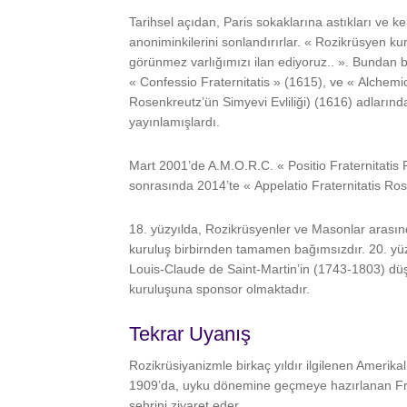
Tarihsel açıdan, Paris sokaklarına astıkları ve k
anoniminkilerini sonlandırırlar. « Rozikrüsyen kur
görünmez varlığımızı ilan ediyoruz.. ». Bundan b
« Confessio Fraternitatis » (1615), ve « Alchem
Rosenkreutz’ün Simyevi Evliliği) (1616) adlarınd
yayınlamışlardı.
Mart 2001’de A.M.O.R.C. « Positio Fraternitatis
sonrasında 2014’te « Appelatio Fraternitatis Ros
18. yüzyılda, Rozikrüsyenler ve Masonlar arasın
kuruluş birbirnden tamamen bağımsızdır. 20. yüz
Louis-Claude de Saint-Martin’in (1743-1803) düş
kuruluşuna sponsor olmaktadır.
Tekrar Uyanış
Rozikrüsiyanizmle birkaç yıldır ilgilenen Amerik
1909’da, uyku dönemine geçmeye hazırlanan Fra
şehrini ziyaret eder.