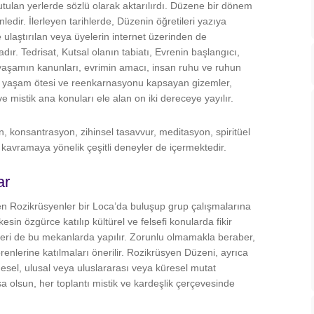
utulan yerlerde sözlü olarak aktarılırdı. Düzene bir dönem
ledir. İlerleyen tarihlerde, Düzenin öğretileri yazıya
e ulaştırılan veya üyelerin internet üzerinden de
ır. Tedrisat, Kutsal olanın tabiatı, Evrenin başlangıcı,
aşamın kanunları, evrimin amacı, insan ruhu ve ruhun
 ölüm, yaşam ötesi ve reenkarnasyonu kapsayan gizemler,
ve mistik ana konuları ele alan on iki dereceye yayılır.
n, konsantrasyon, zihinsel tasavvur, meditasyon, spiritüel
i kavramaya yönelik çeşitli deneyler de içermektedir.
ar
teyen Rozikrüsyenler bir Loca’da buluşup grup çalışmalarına
kesin özgürce katılıp kültürel ve felsefi konularda fikir
nleri de bu mekanlarda yapılır. Zorunlu olmamakla beraber,
 törenlerine katılmaları önerilir. Rozikrüsyen Düzeni, ayrıca
ölgesel, ulusal veya uluslararası veya küresel mutat
 olsun, her toplantı mistik ve kardeşlik çerçevesinde