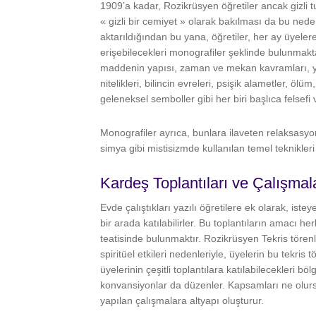
1909’a kadar, Rozikrüsyen öğretiler ancak gizli t
« gizli bir cemiyet » olarak bakılması da bu neden
aktarıldığından bu yana, öğretiler, her ay üyeler
erişebilecekleri monografiler şeklinde bulunmaktad
maddenin yapısı, zaman ve mekan kavramları, y
nitelikleri, bilincin evreleri, psişik alametler,
geleneksel semboller gibi her biri başlıca felsefi 
Monografiler ayrıca, bunlara ilaveten relaksasyo
simya gibi mistisizmde kullanılan temel teknikler
Kardeş Toplantıları ve Çalışmal
Evde çalıştıkları yazılı öğretilere ek olarak, is
bir arada katılabilirler. Bu toplantıların amacı her
teatisinde bulunmaktır. Rozikrüsyen Tekris töre
spiritüel etkileri nedenleriyle, üyelerin bu tekris
üyelerinin çeşitli toplantılara katılabilecekleri b
konvansiyonlar da düzenler. Kapsamları ne olursa
yapılan çalışmalara altyapı oluşturur.