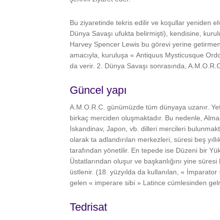
Bu ziyaretinde tekris edilir ve koşullar yeniden 
Dünya Savaşı ufukta belirmişti), kendisine, kurul
Harvey Spencer Lewis bu görevi yerine getirmenin
amacıyla, kuruluşa « Antiquus Mysticusque Ordo
da verir. 2. Dünya Savaşı sonrasında, A.M.O.R
Güncel yapı
A.M.O.R.C. günümüzde tüm dünyaya uzanır. Yetki 
birkaç merciden oluşmaktadır. Bu nedenle, Alman,
İskandinav, Japon, vb. dilleri mercileri bulunma
olarak ta adlandırılan merkezleri, süresi beş yıllı
tarafından yönetilir. En tepede ise Düzeni bir Y
Üstatlarından oluşur ve başkanlığını yine süresi b
üstlenir. (18. yüzyılda da kullanılan, « İmparato
gelen « imperare sibi » Latince cümlesinden gel
Tedrisat