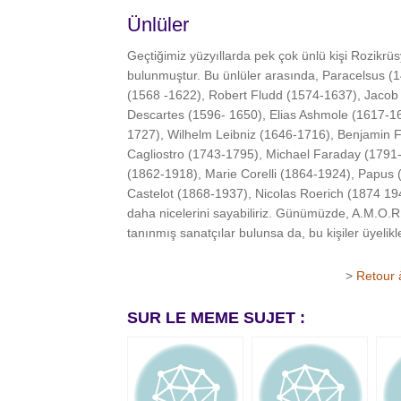
Ünlüler
Geçtiğimiz yüzyıllarda pek çok ünlü kişi Rozikr
bulunmuştur. Bu ünlüler arasında, Paracelsus (
(1568 -1622), Robert Fludd (1574-1637), Jac
Descartes (1596- 1650), Elias Ashmole (1617-1
1727), Wilhelm Leibniz (1646-1716), Benjamin 
Cagliostro (1743-1795), Michael Faraday (179
(1862-1918), Marie Corelli (1864-1924), Papus (
Castelot (1868-1937), Nicolas Roerich (1874 194
daha nicelerini sayabiliriz. Günümüzde, A.M.O.R.
tanınmış sanatçılar bulunsa da, bu kişiler üyelikl
>
Retour à
SUR LE MEME SUJET :