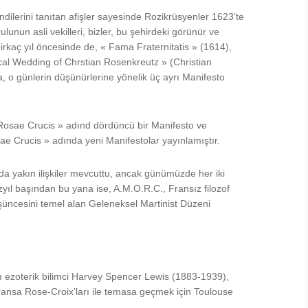
endilerini tanıtan afişler sayesinde Rozikrüsyenler 1623’te
ulunun asli vekilleri, bizler, bu şehirdeki görünür ve
irkaç yıl öncesinde de, « Fama Fraternitatis » (1614),
ical Wedding of Chrstian Rosenkreutz » (Christian
a, o günlerin düşünürlerine yönelik üç ayrı Manifesto
 Rosae Crucis » adınd dördüncü bir Manifesto ve
ae Crucis » adında yeni Manifestolar yayınlamıştır.
da yakın ilişkiler mevcuttu, ancak günümüzde her iki
yıl başından bu yana ise, A.M.O.R.C., Fransız filozof
üncesini temel alan Geleneksel Martinist Düzeni
alı ezoterik bilimci Harvey Spencer Lewis (1883-1939),
nsa Rose-Croix’ları ile temasa geçmek için Toulouse