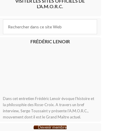
VISITER LES SITES OFFICIELS DE
L’A.M.O.R.C.
FRÉDÉRIC LENOIR
Dans cet entretien Frédéric Lenoir évoque l’histoire et
la philosophie des Rose-Croix. A travers un bref
interview, Serge Toussaint y présente l’A.M.O.R.C.,
mouvement dont il est le Grand Maître actuel.
Devenir membre