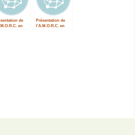
sentation de
Présentation de
.M.O.R.C. en
l’A.M.O.R.C. en
rlandais
suédois