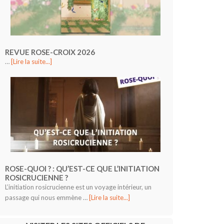
REVUE ROSE-CROIX 2026
…
[Lire la suite...]
ROSE-QUOI ? : QU’EST-CE QUE L’INITIATION
ROSICRUCIENNE ?
L’initiation rosicrucienne est un voyage intérieur, un
passage qui nous emmène …
[Lire la suite...]